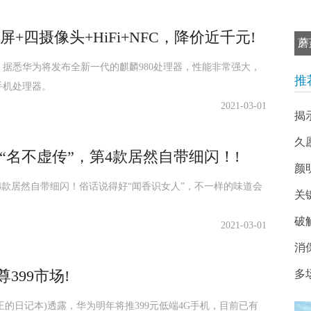
四摄像头+HiFi+NFC，降价近千元!
蘑
据悉华为将发布全新一代的麒麟980处理器，性能非常强大，
推
手机处理器。
2021-03-01
揭
久
“名不虚传”，第4款居然自带细闪！!
颜
4款居然自带细闪！俗话说得好“闻香识女人”，不一样的味道会
关键
破
2021-03-01
消
399市场!
多
Kevin王的日记本)透露，华为明年将推399元低端4G手机，目前已有