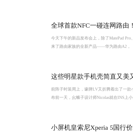
全球首款NFC一碰连网路由！
今天下午的新品发布会上，除了MatePad Pro
来了路由家族的全新产品——华为路由A2，
这些明星款手机壳简直又美
前阵子时装周上，壕牌LV又折腾着出了一款
布前一天，幺蛾子设计师Nicolas就在INS
小屏机皇索尼Xperia 5国行