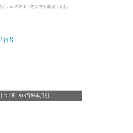
展品，从吃穿住行等各方面展现了现代
片推荐
市“出圈” 818百城车展引