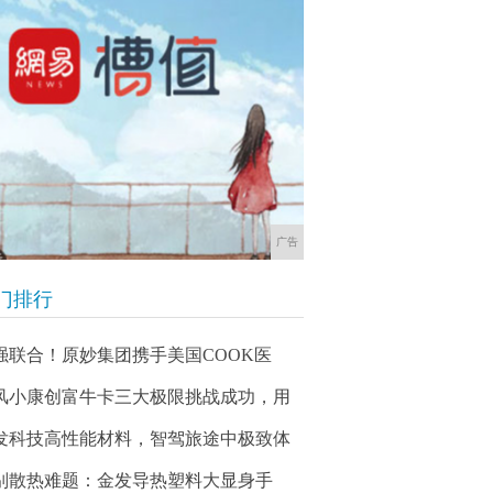
广告
门排行
强联合！原妙集团携手美国COOK医
风小康创富牛卡三大极限挑战成功，用
发科技高性能材料，智驾旅途中极致体
别散热难题：金发导热塑料大显身手