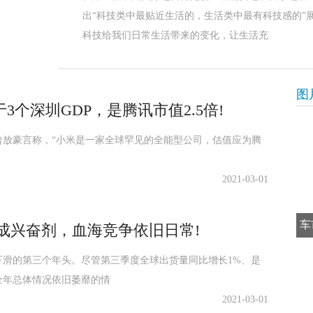
出“科技类中最贴近生活的，生活类中最有科技感的”
科技给我们日常生活带来的变化，让生活充
图
个深圳GDP，是腾讯市值2.5倍!
军曾放豪言称，“小米是一家全球罕见的全能型公司，估值应为腾
2021-03-01
车
或成兴奋剂，血海竞争依旧日常!
续下滑的第三个年头。尽管第三季度全球出货量同比增长1%、是
全年总体情况依旧萎靡的情
2021-03-01