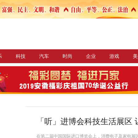
乐
科技
汽车
时尚
企业
游戏
美
「听」进博会科技生活展区 
在第二届中国国际进口博览会上，消费电子及家电展