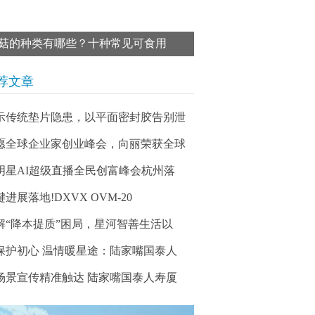
菇的种类有哪些？十种常见可食用
荐文章
示传统垫片隐患，以平面密封胶告别泄
愿全球企业家创业峰会，向丽荣获全球
明星AI超级直播全民创富峰会杭州落
进展落地!DXVX OVM-20
解“降本提质”困局，星河智善生活以
保护初心 温情暖星途：陆家嘴国泰人
场景宣传精准触达 陆家嘴国泰人寿厦