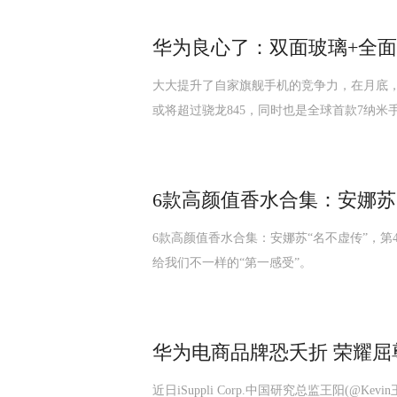
华为良心了：双面玻璃+全面屏+
大大提升了自家旗舰手机的竞争力，在月底，
或将超过骁龙845，同时也是全球首款7纳米
6款高颜值香水合集：安娜苏
6款高颜值香水合集：安娜苏“名不虚传”，第
给我们不一样的“第一感受”。
华为电商品牌恐夭折 荣耀屈尊
近日iSuppli Corp.中国研究总监王阳(@