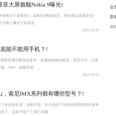
基亚大屏旗舰Nokia 9曝光!
金
市场推出了诺基亚6，诺基亚8两款机型，而在推出诺基亚8之
新
今天网上曝光了诺基亚
20
2021-03-01
到底能不能用手机？!
由美国联邦通信委员会发布，各国纷纷效仿跟进，直至今日，大多
板、MP4、电脑等纳
2021-03-01
，索尼IMX系列都有哪些型号？!
有了长足的长进，别的不说，至少现在千元机的拍照表现也基本
满意了。这其中除了厂商们不断