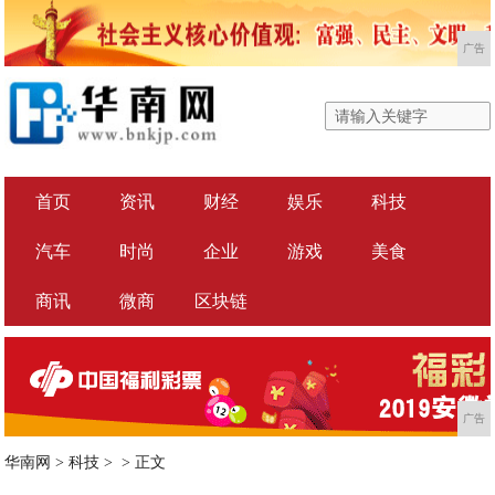
广告
首页
资讯
财经
娱乐
科技
汽车
时尚
企业
游戏
美食
商讯
微商
区块链
广告
华南网
>
科技
> >
正文