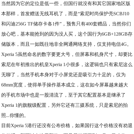
当然因为它的定位是低一些，但国行就没有和其它国家地区版
本那样，首发赠送无线耳机了，而是“索尼时尚保护壳SCBJ10
和闪迪256G TF储存卡各1件”，预售只有400套赠品，当然你们
放心吧，基本能抢到的因为没人买，这个国行为6GB+128GB存
储版本，而且一如既往地非全网通网络支持，仅支持电信4G。
Xperia 5虽然命名的数字要更大号，但屏幕和机身尺寸，却要比
索尼在年初推出的机皇Xperia 1小很多，这逻辑也只有索尼这么
无聊了，当然手机本身对于小屏党还是吸引力十足的，仅为
68mm宽度，使得单手操作基本成立，这在如今屏幕越来越大
的手机市场中也是一股清流了，至于其它配置基本是继承了
Xperia 1的旗舰级配置，另外它还有三摄系统，只是索尼的拍
照...你懂的。
目前Xperia 5港行还没有公布价格，如果国行这个价格没有劝退