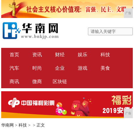
广告
首页
资讯
财经
娱乐
科技
汽车
时尚
企业
游戏
美食
商讯
微商
区块链
广告
华南网
>
科技
> >
正文