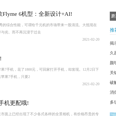
yme 6机型：全新设计+AI!
蘑
和优秀的综合性能，可谓给千元机的市场带来一股清流。大抵现在
推
好与劣。而不再沉浸于过去
2021-02-20
揭
久
!
颜
7手机，花了1800元，可回家打开手机，却发现。12月2日下
关键
苹果7手机，只要2
破
2021-02-20
消
手机更配哦!
多
在市面上已经出现了不少各式各样的全景相机，有价格昂贵的专