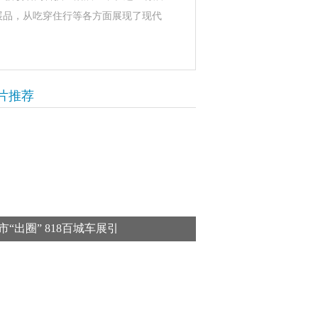
展品，从吃穿住行等各方面展现了现代
片推荐
市“出圈” 818百城车展引