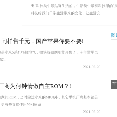
出“科技类中最贴近生活的，生活类中最有科技感的”
科技给我们日常生活带来的变化，让生活充
图
机：同样售千元，国产苹果你要不要!
但是小米5系列很接地气，很快就做到现货开售了，今年雷军也
5C。
2021-02-20
车
厂商为何钟情做自主ROM？!
家的ROM，当时除过小米的MIUI外，其它手机厂商基本都是
，更有些直接使用的别家系
2021-02-20