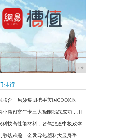
广告
门排行
强联合！原妙集团携手美国COOK医
风小康创富牛卡三大极限挑战成功，用
发科技高性能材料，智驾旅途中极致体
别散热难题：金发导热塑料大显身手