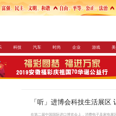
乐
科技
汽车
时尚
企业
游戏
美
「听」进博会科技生活展区 
在第二届中国国际进口博览会上，消费电子及家电展