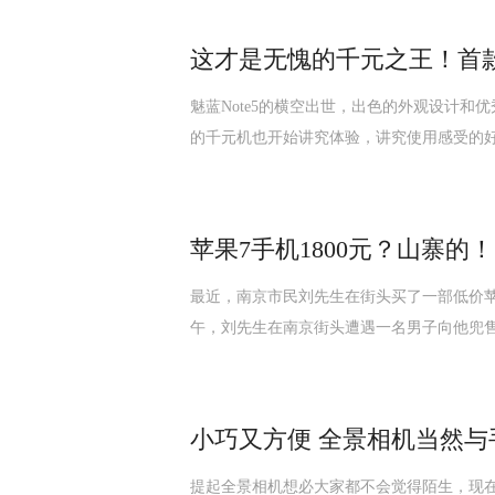
这才是无愧的千元之王！首款Fl
魅蓝Note5的横空出世，出色的外观设计
的千元机也开始讲究体验，讲究使用感受的
苹果7手机1800元？山寨的！
最近，南京市民刘先生在街头买了一部低价苹果
午，刘先生在南京街头遭遇一名男子向他兜售
小巧又方便 全景相机当然与
提起全景相机想必大家都不会觉得陌生，现