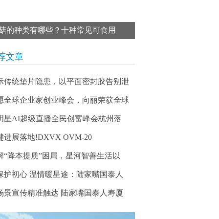
菇的种类有哪些？十种常见可食用
荐文章
示传统垫片隐患，以平面密封胶告别泄
愿全球企业家创业峰会，向丽荣获全球
明星AI超级直播全民创富峰会杭州落
进展落地!DXVX OVM-20
解“降本提质”困局，星河智善生活以
保护初心 温情暖星途：陆家嘴国泰人
场景宣传精准触达 陆家嘴国泰人寿厦