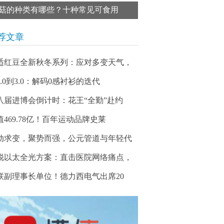
菇的种类有哪些？十种常见可食用
荐文章
适红豆全新秋冬系列：应对多变天气，
1.0到3.0：解码0感衬衫的迭代
八届进博会倒计时：花王“全勤”赴约
值469.78亿！百年运动品牌史莱
动求变，聚势而强，公元管道与年轻代
锐以太全光方案：直击医院网络痛点，
联副理事长单位！德力西电气出席20