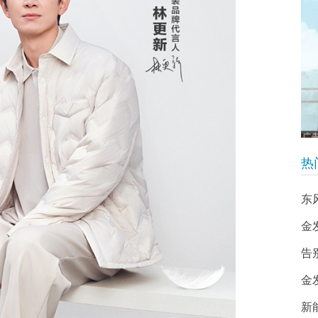
热
东
金
告
金
新