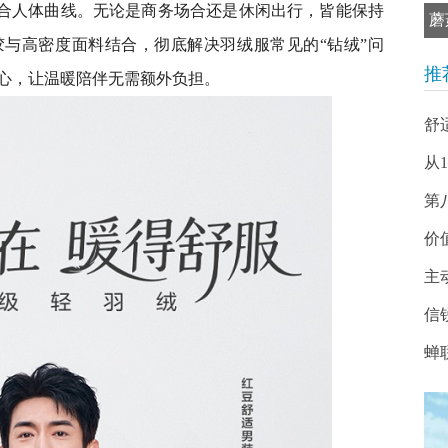
贴合人体曲线。无论是商务场合还是休闲出行，皆能保持
蘑
与高密度面料结合，彻底解决羽绒服常见的“钻绒”问
推
心，让温暖陪伴无需额外负担。
舒
从
第
价
主
信
蝉