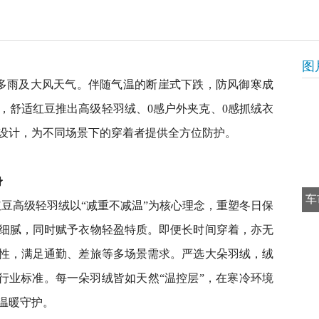
图
雨及大风天气。伴随气温的断崖式下跌，防风御寒成
，舒适红豆推出高级轻羽绒、0感户外夹克、0感抓绒衣
设计，为不同场景下的穿着者提供全方位防护。
身
车
红豆高级轻羽绒以“减重不减温”为核心理念，重塑冬日保
细腻，同时赋予衣物轻盈特质。即便长时间穿着，亦无
性，满足通勤、差旅等多场景需求。严选大朵羽绒，绒
超行业标准。每一朵羽绒皆如天然“温控层”，在寒冷环境
温暖守护。