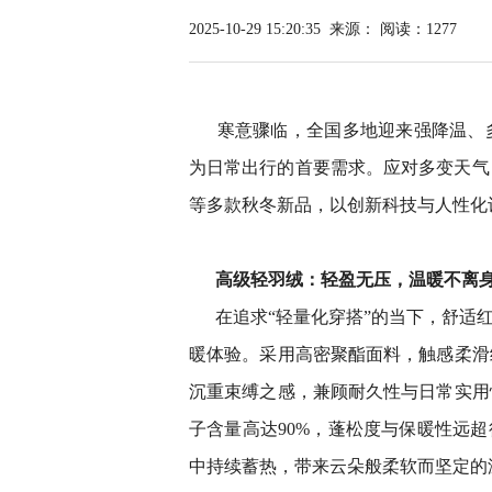
2025-10-29 15:20:35
来源：
阅读：1277
寒意骤临，全国多地迎来强降温、多
为日常出行的首要需求。应对多变天气
等多款秋冬新品，以创新科技与人性化
高级轻羽绒：轻盈无压，温暖不离
在追求“轻量化穿搭”的当下，舒适
暖体验。采用高密聚酯面料，触感柔滑
沉重束缚之感，兼顾耐久性与日常实用
子含量高达90%，蓬松度与保暖性远
中持续蓄热，带来云朵般柔软而坚定的