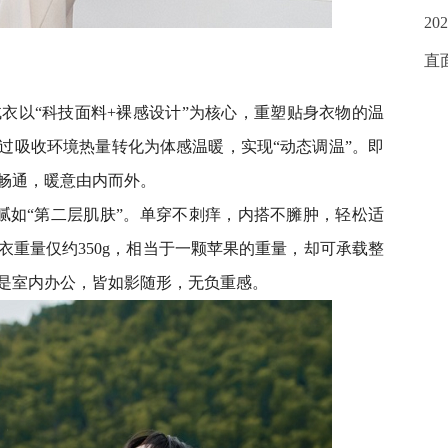
20
直
衣以“科技面料+裸感设计”为核心，重塑贴身衣物的温
过吸收环境热量转化为体感温暖，实现“动态调温”。即
畅通，暖意由内而外。
腻如“第二层肌肤”。单穿不刺痒，内搭不臃肿，轻松适
衣重量仅约350g，相当于一颗苹果的重量，却可承载整
是室内办公，皆如影随形，无负重感。