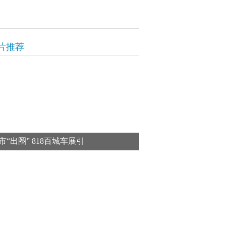
片推荐
市“出圈” 818百城车展引