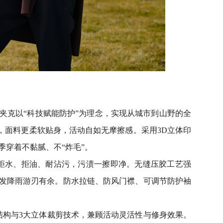
夹克以“科技赋能防护”为理念，实现从城市到山野的全
衣，面料更柔软贴身，活动自如无摩擦感。采用3D立体印
季穿着不黏腻、不“炸毛”。
拒水、拒油、耐沾污，污渍一擦即净。无缝压胶工艺强
发降雨游刃有余。防水拉链、防风门襟、可调节防护袖
利结构与3大立体裁剪技术，兼顾活动灵活性与修身效果。