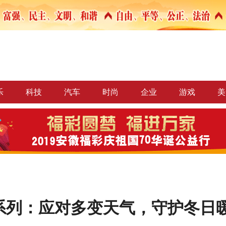
乐
科技
汽车
时尚
企业
游戏
美
系列：应对多变天气，守护冬日