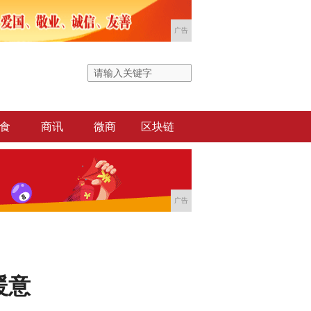
广告
食
商讯
微商
区块链
广告
暖意