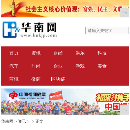
广告
首页
资讯
财经
娱乐
科技
汽车
时尚
企业
游戏
美食
商讯
微商
区块链
广告
华南网
>
资讯
> >
正文