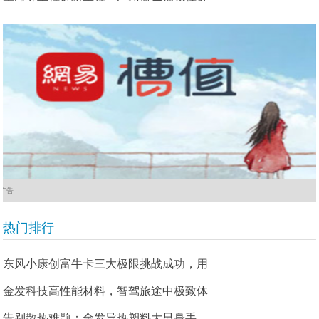
广告
热门排行
东风小康创富牛卡三大极限挑战成功，用
金发科技高性能材料，智驾旅途中极致体
告别散热难题：金发导热塑料大显身手