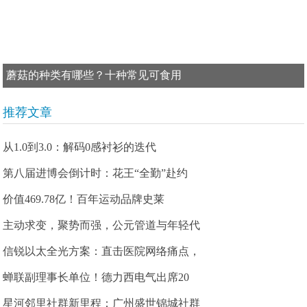
蘑菇的种类有哪些？十种常见可食用
推荐文章
从1.0到3.0：解码0感衬衫的迭代
第八届进博会倒计时：花王“全勤”赴约
价值469.78亿！百年运动品牌史莱
主动求变，聚势而强，公元管道与年轻代
信锐以太全光方案：直击医院网络痛点，
蝉联副理事长单位！德力西电气出席20
星河邻里社群新里程：广州盛世锦城社群