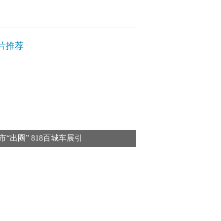
片推荐
市“出圈” 818百城车展引