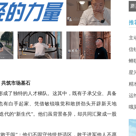
蘑
推
主
信
蝉
星
，共筑市场基石
精
形成了独特的人才梯队。这其中，既有子承父业、具备
运
；也有白手起家、凭借敏锐嗅觉和敢拼劲头开辟新天地
哦
我迭代的“新生代”。他们虽背景各异，却共同汇聚成一股
“敢于闯”：他们不固守传统舒适区，敢于进军他人不愿