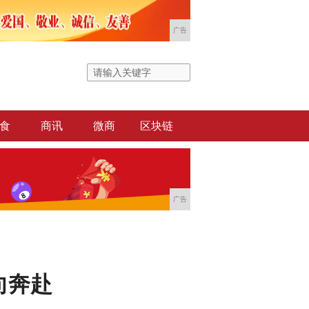
广告
食
商讯
微商
区块链
广告
向奔赴