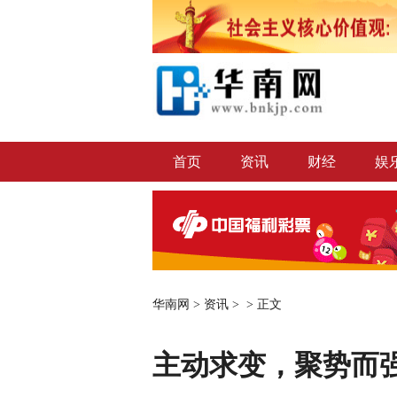
首页
资讯
财经
娱
华南网
>
资讯
> >
正文
主动求变，聚势而