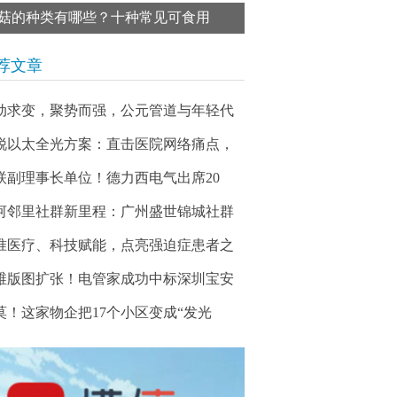
菇的种类有哪些？十种常见可食用
荐文章
动求变，聚势而强，公元管道与年轻代
锐以太全光方案：直击医院网络痛点，
联副理事长单位！德力西电气出席20
河邻里社群新里程：广州盛世锦城社群
准医疗、科技赋能，点亮强迫症患者之
维版图扩张！电管家成功中标深圳宝安
莫！这家物企把17个小区变成“发光