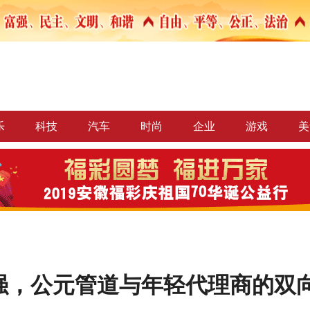
乐
科技
汽车
时尚
企业
游戏
美
强，公元管道与年轻代理商的双