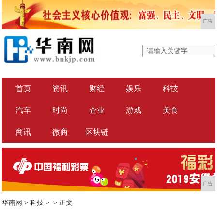
广告
首页
资讯
财经
娱乐
科技
汽车
时尚
企业
游戏
美食
商讯
微商
区块链
广告
华南网
>
科技
> >
正文