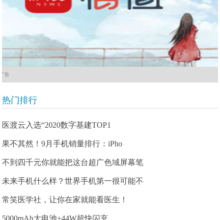
广告
热门排行
医渡云入选“2020数字基建TOP1
果不其然！9月手机销量排行：iPho
不到四千元你就能把这台超广色域屏幕笔
未来手机什么样？世界手机第一很可能不
常笑医学社，让你在家就能看医生！
5000mAh大电池+44W超快闪充