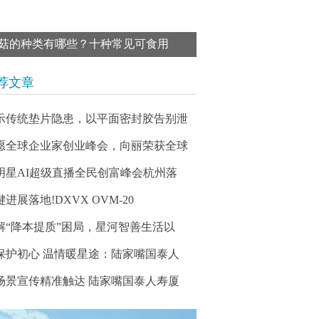
菇的种类有哪些？十种常见可食用
荐文章
示传统垫片隐患，以平面密封胶告别泄
愿全球企业家创业峰会，向丽荣获全球
明星AI超级直播全民创富峰会杭州落
进展落地!DXVX OVM-20
解“降本提质”困局，星河智善生活以
保护初心 温情暖星途：陆家嘴国泰人
场景宣传精准触达 陆家嘴国泰人寿厦