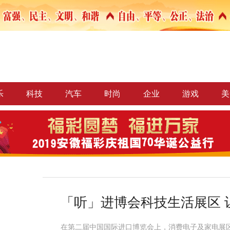
乐
科技
汽车
时尚
企业
游戏
美
「听」进博会科技生活展区 
在第二届中国国际进口博览会上，消费电子及家电展