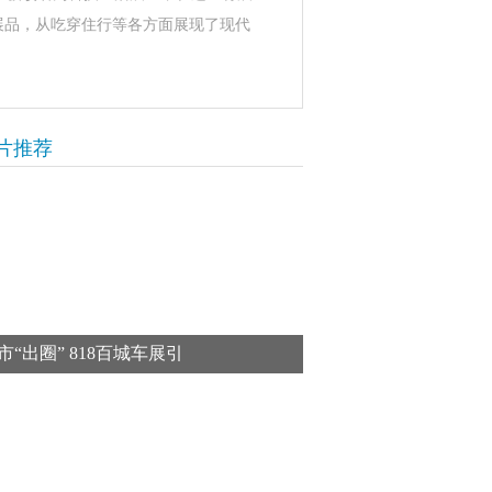
展品，从吃穿住行等各方面展现了现代
片推荐
市“出圈” 818百城车展引