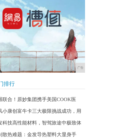
广告
门排行
强联合！原妙集团携手美国COOK医
风小康创富牛卡三大极限挑战成功，用
发科技高性能材料，智驾旅途中极致体
别散热难题：金发导热塑料大显身手