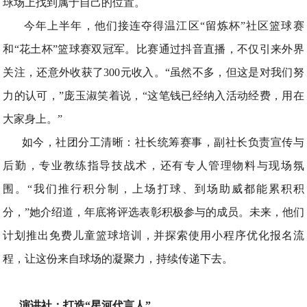
球场上找到属于自己的位置。
今年上半年，他们接连夺得温江区“留炼杯”社区篮球赛
和“花土杯”篮球赛双冠军。比赛通过抖音直播，不仅引来外界
关注，还意外收获了300元收入。“虽然不多，但这是对我们努
力的认可，”庞玉淑笑着说，“这笔钱已经纳入活动经费，用在
大家身上。”
如今，社团分工清晰：社长统筹赛事，副社长负责宣传与
后勤，专业教练指导技战术，还有专人管理物料与现场氛
围。“我们推行积分制，上场打球、到场助威都能累积积
分，”她介绍道，年底将评选表彰积极参与的成员。未来，他们
计划推出免费儿童篮球培训，并探索使用小程序优化报名流
程，让这份来自球场的凝聚力，持续传递下去。
演讲社：打造“星河代言人”