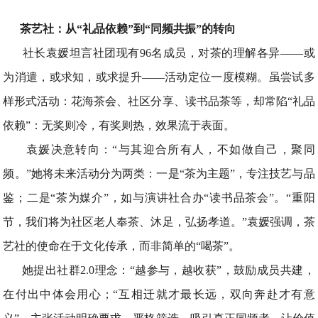
茶艺社：从“礼品依赖”到“同频共振”的转向
社长袁媛坦言社团现有96名成员，对茶的理解各异——或
为消遣，或求知，或求提升——活动定位一度模糊。虽尝试多
样形式活动：花海茶会、社区分享、读书品茶等，却常陷“礼品
依赖”：无奖则冷，有奖则热，效果流于表面。
袁媛决意转向：“与其迎合所有人，不如做自己，聚同
频。”她将未来活动分为两类：一是“茶为主题”，专注技艺与品
鉴；二是“茶为媒介”，如与演讲社合办“读书品茶会”。“重阳
节，我们将为社区老人奉茶、沐足，弘扬孝道。”袁媛强调，茶
艺社的使命在于文化传承，而非简单的“喝茶”。
她提出社群2.0理念：“越参与，越收获”，鼓励成员共建，
在付出中体会用心；“互相迁就才最长远，双向奔赴才有意