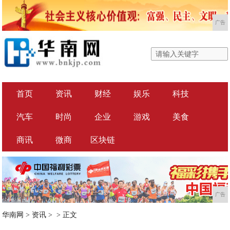
广告
首页
资讯
财经
娱乐
科技
汽车
时尚
企业
游戏
美食
商讯
微商
区块链
广告
华南网
>
资讯
> >
正文