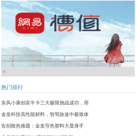
广告
热门排行
东风小康创富牛卡三大极限挑战成功，用
金发科技高性能材料，智驾旅途中极致体
告别散热难题：金发导热塑料大显身手