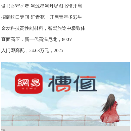
做书香守护者 河源星河丹堤图书馆开启
招商蛇口壹间·汇青苑丨开启青年多彩生
金发科技高性能材料，智驾旅途中极致体
直面高压，新一代高温尼龙，800V
入门即高配，24.68万元，2025
广告