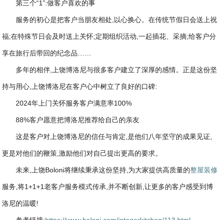
第三个“1”:做客户喜欢的事
服务的初心是把客户当朋友相处,以心换心。在传统节假日会送上祝
福;在特殊节日会及时送上关怀;定期组织活动,一起插花、采摘;给客户分
享在旅行后带回的纪念品……
多年的相伴,上饶博洛尼与很多客户建立了深厚的感情。正是这份坚
持与用心,上饶博洛尼在客户心中树立了良好的口碑:
2024年上门关怀服务客户满意率100%
88%客户愿意把博洛尼推荐给自己的亲友
这是客户对上饶博洛尼的信任与肯定,是他们八年坚守的成果见证,
更是对他们的鞭策,激励他们对自己提出更高的要求。
未来,上饶Boloni将继续秉承这份坚持,为大家提供高质量的
整屋装修
服务,将1+1+1老客户服务模式传承,并不断创新,让更多的客户感受到博
洛尼的温暖!