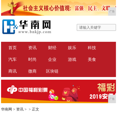
广告
首页
资讯
财经
娱乐
科技
汽车
时尚
企业
游戏
美食
商讯
微商
区块链
广告
华南网
>
资讯
> >
正文