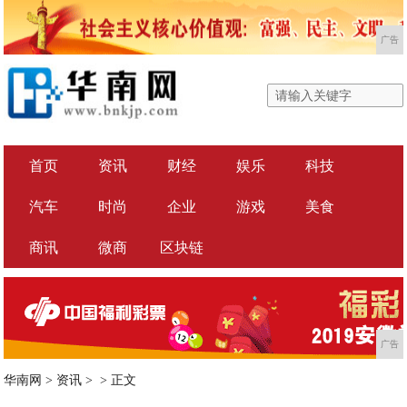
广告
首页
资讯
财经
娱乐
科技
汽车
时尚
企业
游戏
美食
商讯
微商
区块链
广告
华南网
>
资讯
> >
正文