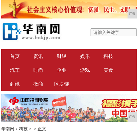
广告
首页
资讯
财经
娱乐
科技
汽车
时尚
企业
游戏
美食
商讯
微商
区块链
广告
华南网
>
科技
> >
正文