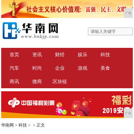
广告
首页
资讯
财经
娱乐
科技
汽车
时尚
企业
游戏
美食
商讯
微商
区块链
广告
华南网
>
科技
> >
正文