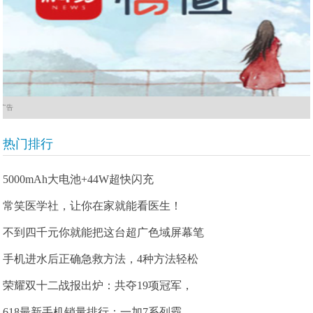
广告
热门排行
5000mAh大电池+44W超快闪充
常笑医学社，让你在家就能看医生！
不到四千元你就能把这台超广色域屏幕笔
手机进水后正确急救方法，4种方法轻松
荣耀双十二战报出炉：共夺19项冠军，
618最新手机销量排行：一加7系列霸