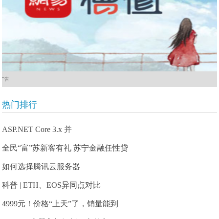
广告
热门排行
ASP.NET Core 3.x 并
全民“富”苏新客有礼 苏宁金融任性贷
如何选择腾讯云服务器
科普 | ETH、EOS异同点对比
4999元！价格“上天”了，销量能到