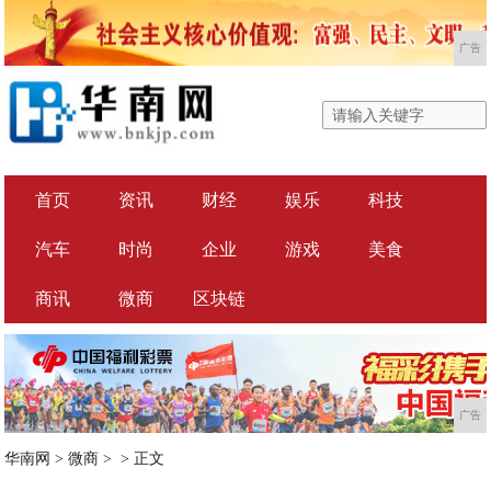
广告
首页
资讯
财经
娱乐
科技
汽车
时尚
企业
游戏
美食
商讯
微商
区块链
广告
华南网
>
微商
> >
正文