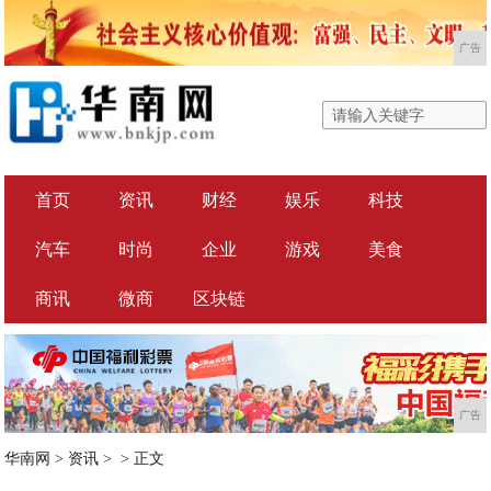
广告
首页
资讯
财经
娱乐
科技
汽车
时尚
企业
游戏
美食
商讯
微商
区块链
广告
华南网
>
资讯
> >
正文