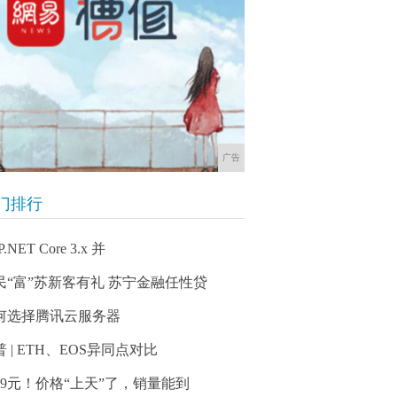
广告
门排行
.NET Core 3.x 并
民“富”苏新客有礼 苏宁金融任性贷
何选择腾讯云服务器
 | ETH、EOS异同点对比
999元！价格“上天”了，销量能到