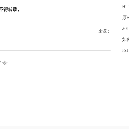
H
不得转载。
原
2
来源：
如何
I
至5折