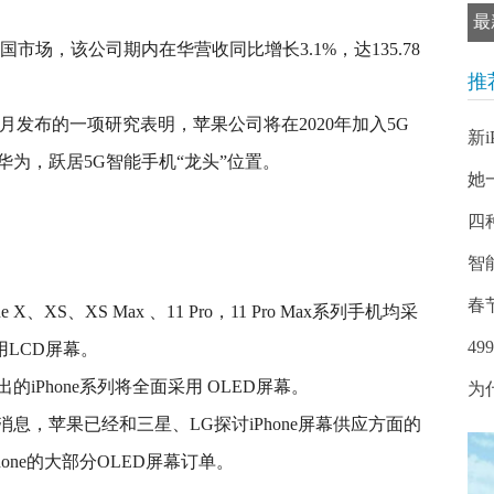
最
市场，该公司期内在华营收同比增长3.1%，达135.78
推
cs去年11月发布的一项研究表明，苹果公司将在2020年加入5G
新
为，跃居5G智能手机“龙头”位置。
她
四
智
春
XS、XS Max 、11 Pro，11 Pro Max系列手机均采
4
用LCD屏幕。
iPhone系列将全面采用 OLED屏幕。
为
息，苹果已经和三星、LG探讨iPhone屏幕供应方面的
one的大部分OLED屏幕订单。