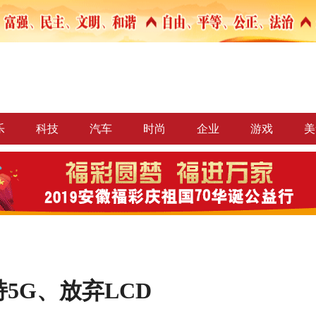
乐
科技
汽车
时尚
企业
游戏
美
持5G、放弃LCD