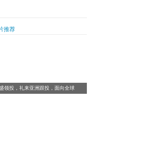
片推荐
盛领投，礼来亚洲跟投，面向全球