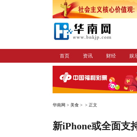
首页
资讯
财经
娱
华南网
>
美食
> >
正文
新iPhone或全面支