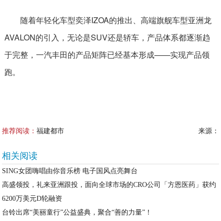
随着年轻化车型奕泽IZOA的推出、高端旗舰车型亚洲龙
AVALON的引入，无论是SUV还是轿车，产品体系都逐渐趋
于完整，一汽丰田的产品矩阵已经基本形成——实现产品领
跑。
推荐阅读：
福建都市
来源：
相关阅读
SING女团嗨唱由你音乐榜 电子国风点亮舞台
高盛领投，礼来亚洲跟投，面向全球市场的CRO公司「方恩医药」获约
6200万美元D轮融资
台铃出席“美丽童行”公益盛典，聚合“善的力量”！