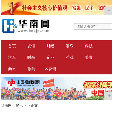
广告
首页
资讯
财经
娱乐
科技
汽车
时尚
企业
游戏
美食
商讯
微商
区块链
广告
华南网
>
资讯
> >
正文