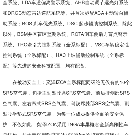
全系统、LDA车道偏离警示系统、AHB自动调节远光灯系统
和DRCC动态雷达巡航系统等。并首次标配ACA主动转向辅
助系统；BOS 刹车优先系统、DSC 起步辅助控制系统。除此
以外，BSM并区盲区监测系统、RCTA倒车侧后方盲点警示
系统、TRC牵引力控制系统（全系标配）、VSC车辆稳定性
控制系统（全系标配）、HAC上坡辅助控制系统（全系标
配）等先进的安全科技配置，均有配备。
在被动安全上：奕泽IZOA全系标配同级绝无仅有的10个
SRS空气囊，包括主副驾驶席SRS空气囊、前后排侧部SRS
空气囊、左右帘式SRS空气囊、驾驶席膝部SRS空气囊、副
驾驶坐垫式SRS空气囊，为每一位成员提供全面的安全保
护；不仅如此，奕泽IZOA采用TNGA丰巢概念全新高刚性车
身结构，并大量采用强度高达1500Mpa的超高强度钢材，全