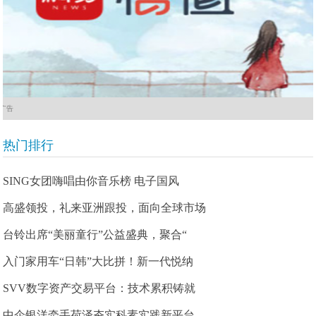
广告
热门排行
SING女团嗨唱由你音乐榜 电子国风
高盛领投，礼来亚洲跟投，面向全球市场
台铃出席“美丽童行”公益盛典，聚合“
入门家用车“日韩”大比拼！新一代悦纳
SVV数字资产交易平台：技术累积铸就
中企银洋牵手荷泽夯实科素实践新平台